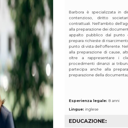
Barbora è specializzata in diri
contenzioso, diritto societa
contrattuali. Nell'ambito dell'a
alla preparazione dei documenti
appalto pubblico dal punto d
prepara richieste di risarcimento
punto di vista dell'offerente. N
alla preparazione di cause, altr
oltre a rappresentare i cli
procedimenti dinanzi ai tribunal
partecipa anche alla prepara
preparazione della documentaz
Esperienza legale:
8 anni
Lingue:
inglese
EDUCAZIONE: